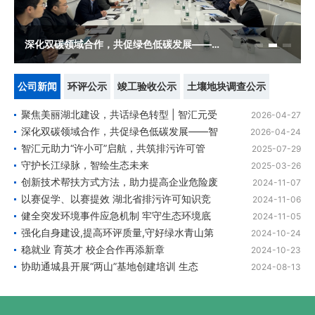
深化双碳领域合作，共促绿色低碳发展——智汇元一行到访武汉双碳产业研究院
公司新闻
环评公示
竣工验收公示
土壤地块调查公示
聚焦美丽湖北建设，共话绿色转型 | 智汇元受
2026-04-27
深化双碳领域合作，共促绿色低碳发展——智
2026-04-24
智汇元助力“许小可”启航，共筑排污许可管
2025-07-29
守护长江绿脉，智绘生态未来
2025-03-26
创新技术帮扶方式方法，助力提高企业危险废
2024-11-07
以赛促学、以赛提效 湖北省排污许可知识竞
2024-11-06
健全突发环境事件应急机制 牢守生态环境底
2024-11-05
强化自身建设,提高环评质量,守好绿水青山第
2024-10-24
稳就业 育英才 校企合作再添新章
2024-10-23
协助通城县开展“两山”基地创建培训 生态
2024-08-13