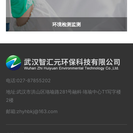
影响评价及竣工环保验收环境监测等专业技术服务...
查看更多
环境检测监测
电话:027-87855202
地址:武汉市洪山区珞喻路281号融科·珞瑜中心T1写字楼
2楼
邮箱:zhyhbkj@163.com